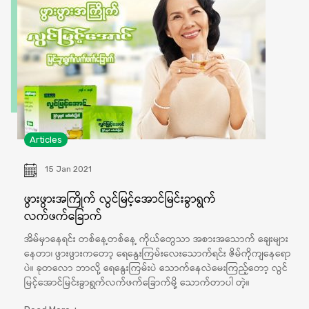
Articles
15 Jan 2021
ဖွားဖွားအကြိုက် လွင်မြင့်အောင်မြင်းခွာရွက်
လက်ဖက်ခြောက်
အိမ်မှာနေရင်း တစ်နေ့တစ်နေ့ ကိုယ်တွေသာ အစားအသောက် ချေးများ
နေတာ၊ ဖွားဖွားကတော့ ရေနွေးကြမ်းလေးသောက်ရင်း ဇိမ်ကိုကျနေရော
ပဲ။ ခုတလော ဘာလို့ ရေနွေးကြမ်းပဲ သောက်နေလဲမေးကြည့်တော့ လွင်
မြင့်အောင်မြင်းခွာရွက်လက်ဖက်ခြောက်မို့ သောက်တာပါ တဲ့။