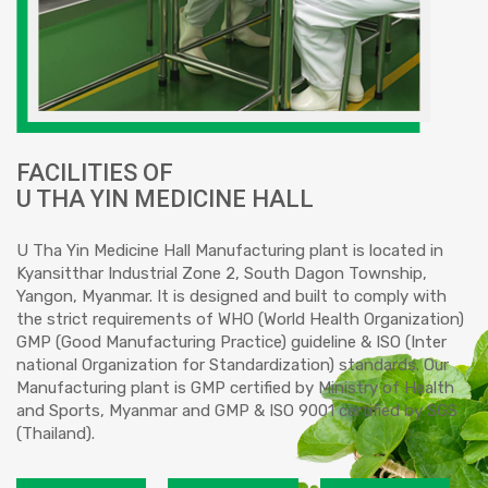
FACILITIES OF
U THA YIN MEDICINE HALL
U Tha Yin Medicine Hall Manufacturing plant is located in
Kyansitthar Industrial Zone 2, South Dagon Township,
Yangon, Myanmar. It is designed and built to comply with
the strict requirements of WHO (World Health Organization)
GMP (Good Manufacturing Practice) guideline & ISO (Inter
national Organization for Standardization) standards. Our
Manufacturing plant is GMP certified by Ministry of Health
and Sports, Myanmar and GMP & ISO 9001 certified by SGS
(Thailand).