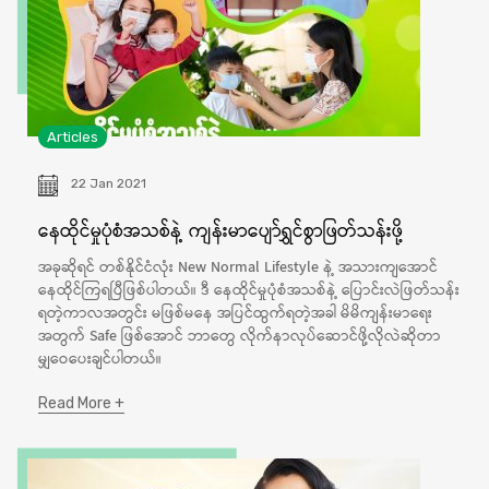
Articles
22 Jan 2021
နေထိုင်မှုပုံစံအသစ်နဲ့ ကျန်းမာပျော်ရွှင်စွာဖြတ်သန်းဖို့
အခုဆိုရင် တစ်နိုင်ငံလုံး New Normal Lifestyle နဲ့ အသားကျအောင်
နေထိုင်ကြရပြီဖြစ်ပါတယ်။ ဒီ နေထိုင်မှုပုံစံအသစ်နဲ့ ပြောင်းလဲဖြတ်သန်း
ရတဲ့ကာလအတွင်း မဖြစ်မနေ အပြင်ထွက်ရတဲ့အခါ မိမိကျန်းမာရေး
အတွက် Safe ဖြစ်အောင် ဘာတွေ လိုက်နာလုပ်ဆောင်ဖို့လိုလဲဆိုတာ
မျှဝေပေးချင်ပါတယ်။
Read More +