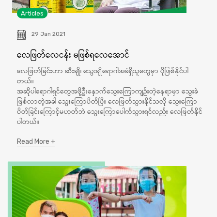
Articles
29 Jan 2021
လေဖြတ်လေငန်း မဖြစ်ရလေအောင်
လေဖြတ်ခြင်းဟာ ဆီးချို၊ သွေးချိုရောဂါအခံရှိသူတွေမှာ ပိုဖြစ်နိုင်ပါ
တယ်။
အဆိုပါရောဂါရှင်တွေအဖို့ဦးနှောက်သွေးကြောကျဉ်းတဲ့နေရာမှာ သွေးခဲ
ဖြစ်လာတဲ့အခါ သွေးကြောပိတ်ပြီး လေဖြတ်သွားနိုင်သလို သွေးကြော
ပိတ်ခြင်းကြောင့်မဟုတ်ဘဲ သွေးကြောပေါက်သွားရင်လည်း လေဖြတ်နိုင်
ပါတယ်။
Read More +