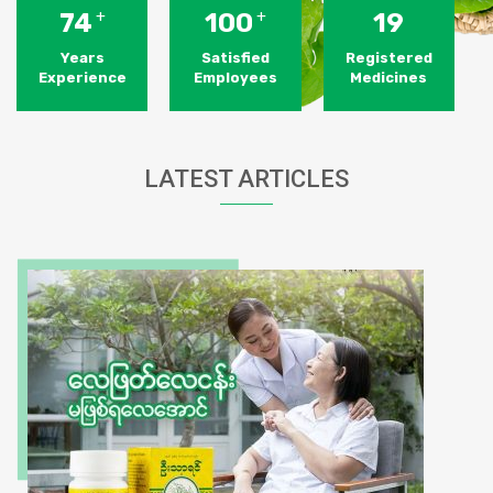
74
+
100
+
19
Years
Satisfied
Registered
Experience
Employees
Medicines
LATEST ARTICLES